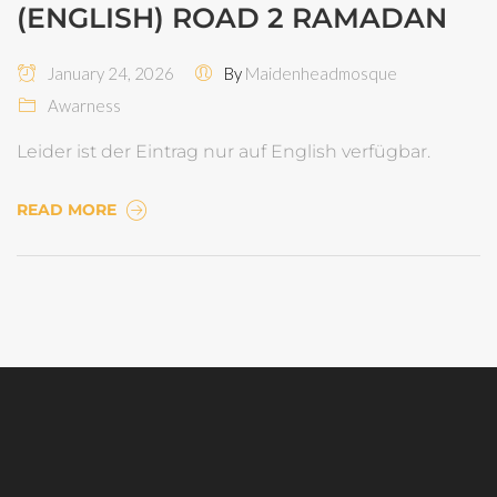
(ENGLISH) ROAD 2 RAMADAN
January 24, 2026
By
Maidenheadmosque
Awarness
Leider ist der Eintrag nur auf English verfügbar.
READ MORE