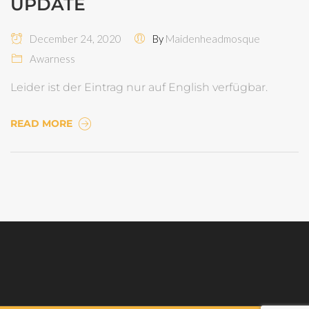
UPDATE
December 24, 2020
By
Maidenheadmosque
Awarness
Leider ist der Eintrag nur auf English verfügbar.
READ MORE